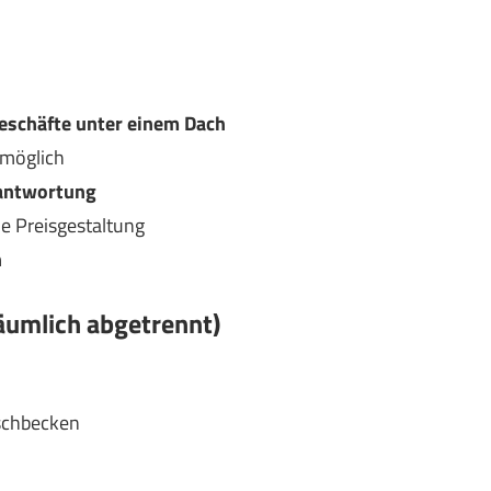
eschäfte unter einem Dach
möglich
rantwortung
e Preisgestaltung
n
äumlich abgetrennt)
schbecken