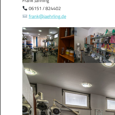
Frank Jährling
06151 / 824402
frank@jaehrling.de